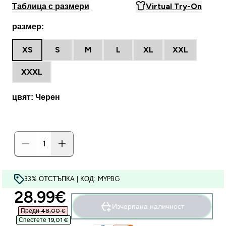
Таблица с размери
Virtual Try-On
размер:
XS
S
M
L
XL
XXL
XXXL
цвят: Черен
33% ОТСТЪПКА | КОД: MYPBG
discounted price
28.99€‎
Изчерпана наличност
Преди 48,00 €‎
Спестете 19,01 €‎