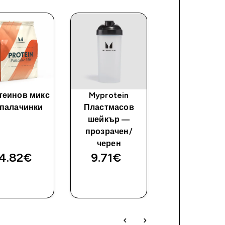
теинов микс
Myprotein
Impact Whe
 палачинки
Пластмасов
Isolate
шейкър —
прозрачен/
черен
4.82€‎
9.71€‎
91.99€‎
ДОБАВИ
ДОБАВИ
ДОБАВ