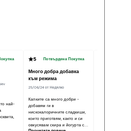
5
5
Покупка
Потвърдена Покупка
Потвърд
Много добра добавка
Мнение за Fl
към режима
iev
03/06/24 от Янков
25/06/24 от Недялко
Това е един най
Капките са много добри -
ито най-
уникален по род
добавям ги в
а
просто човек сл
нискокалоричните сладкиши,
сквита,
закупи разбира 
които приготвям, както и си
лесно се справя
овкусявам скира и йогурта с
Прочетете пов
сладко. Аз личн
Прочетете повече