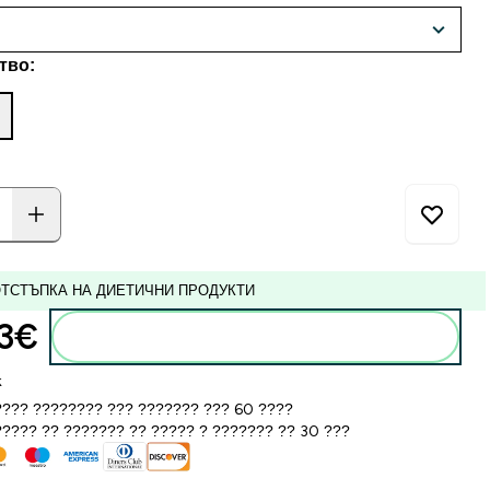
тво:
ОТСТЪПКА НА ДИЕТИЧНИ ПРОДУКТИ
3€‎
Добавете към кошницата
k
??? ???????? ??? ??????? ??? 60 ????
???? ?? ??????? ?? ????? ? ??????? ?? 30 ???