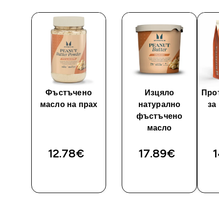
y
Фъстъчено
Изцяло
Про
масло на прах
натурално
за
фъстъчено
масло
12.78€‎
17.89€‎
1
И
ДОБАВИ
ДОБАВИ