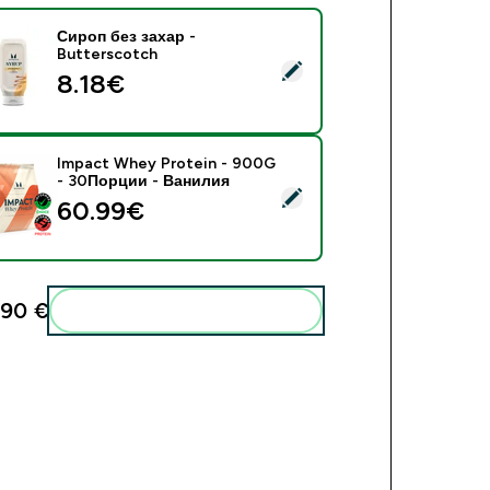
Сироп без захар -
Butterscotch
ect this product - Сироп без захар - Butterscotch
8.18€‎
Impact Whey Protein - 900G
- 30Порции - Ванилия
ect this product - Impact Whey Protein - 900G - 30Порции -
60.99€‎
90 €‎
Add these to your routine