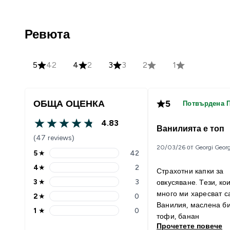
Ревюта
5
42
4
2
3
3
2
1
ОБЩА ОЦЕНКА
5
Потвърдена 
4.83
4.83 out of 5 stars
Ванилията е топ
(47 reviews)
20/03/26 от Georgi Georg
5
★
42
5 stars rating 42 reviews
4
★
2
Страхотни капки за
4 stars rating 2 reviews
3
★
3
овкусяване. Тези, ко
3 stars rating 3 reviews
много ми харесват с
2
★
0
2 stars rating 0 reviews
Ванилия, маслена би
1
★
0
1 stars rating 0 reviews
тофи, банан
Прочетете повече