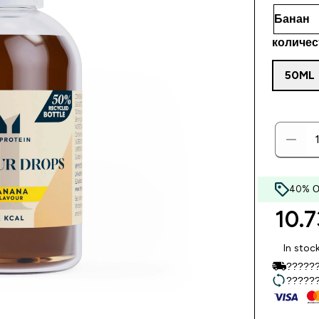
количес
50ML
40% 
10.7
In stoc
??????
??????