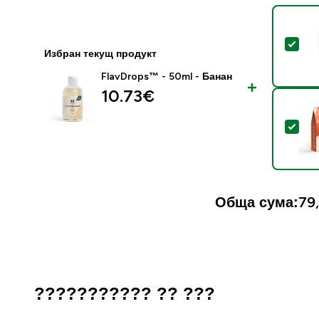
Sel
Избран текущ продукт
FlavDrops™ - 50ml - Банан
10.73€‎
Sel
Обща сума:
79,
??????????? ?? ???