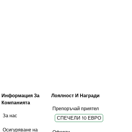
сладкиши. 
ожение в
о което искам
Безполезно
Полезно
Безполезно
Полезн
ко без
(0)
(0)
(0)
(0)
. В
Report
Report
инация с:
ко,Протеин
Информация За
Лоялност И Награди
Компанията
Препоръчай приятел
За нас
СПЕЧЕЛИ 10 ЕВРО
Осигуряване на