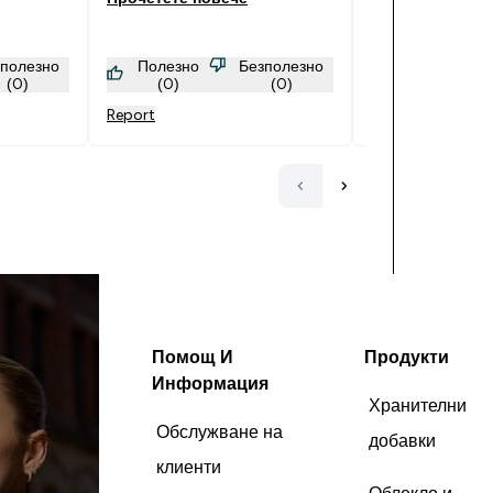
тях.
му намеря прил
почти всяко нещ
зполезно
Полезно
Безполезно
Полезно
да ми бъде слад
(0)
(0)
(0)
(0)
значение от вида
Report
Report
подходяща комб
Чай,Печива,Мля
Помощ И
Продукти
Информация
Хранителни
Обслужване на
добавки
клиенти