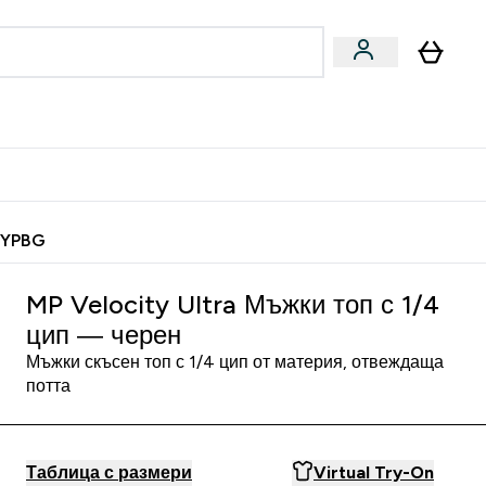
Веган
Аксесоари
u
ter Барчета и снаксове submenu
Enter Веган submenu
Enter Аксесоари submenu
⌄
⌄
 спечели 10 евро
MYPBG
MP Velocity Ultra Мъжки топ с 1/4
цип — черен
Мъжки скъсен топ с 1/4 цип от материя, отвеждаща
потта
Таблица с размери
Virtual Try-On