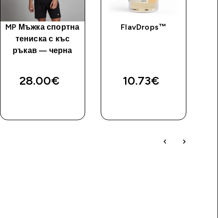
MP Мъжка спортна
FlavDrops™
тениска с къс
Мъ
ръкав — черна
28.00€‎
10.73€‎
ДОБАВИ
ДОБАВИ