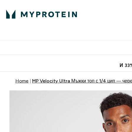
Протеини
Хранит
Enter Про
⌄
Безплатна до
И 33
Home
MP Velocity Ultra Мъжки топ с 1/4 цип — чер