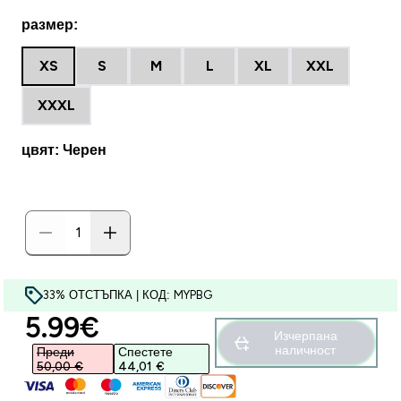
размер:
XS
S
M
L
XL
XXL
XXXL
цвят: Черен
33% ОТСТЪПКА | КОД: MYPBG
discounted price
5.99€‎
Изчерпана
наличност
Преди
Спестете
50,00 €‎
44,01 €‎