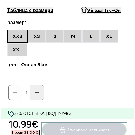
Таблица с размери
Virtual Try-On
размер:
XXS
XS
S
M
L
XL
XXL
цвят: Ocean Blue
33% ОТСТЪПКА | КОД: MYPBG
discounted price
10.99€‎
Изчерпана наличност
Преди 38,00 €‎