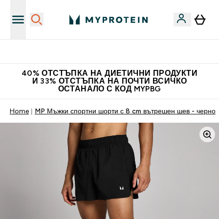
Нови колекции облеклo
40% ОТСТЪПКА НА ДИЕТИЧНИ ПРОДУКТИ
И 33% ОТСТЪПКА НА ПОЧТИ ВСИЧКО
ОСТАНАЛО С КОД MYPBG
Home
MP Мъжки спортни шорти с 8 cm вътрешен шев - черно