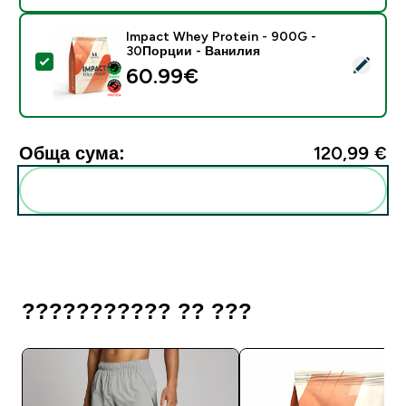
Impact Whey Protein - 900G -
30Порции - Ванилия
Select this product - Impact Whey Protein - 900G -
60.99€‎
Обща сума:
120,99 €‎
Add these to your routine
??????????? ?? ???