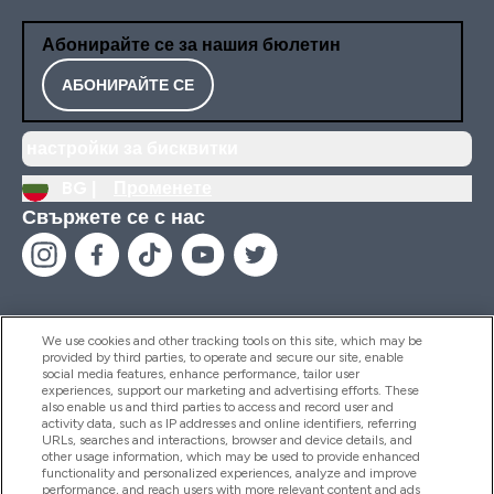
Абонирайте се за нашия бюлетин
АБОНИРАЙТЕ СЕ
настройки за бисквитки
BG |
Променете
Свържете се с нас
We use cookies and other tracking tools on this site, which may be
provided by third parties, to operate and secure our site, enable
Помощ И Информация
social media features, enhance performance, tailor user
experiences, support our marketing and advertising efforts. These
also enable us and third parties to access and record user and
activity data, such as IP addresses and online identifiers, referring
Продукти
URLs, searches and interactions, browser and device details, and
other usage information, which may be used to provide enhanced
functionality and personalized experiences, analyze and improve
performance, and reach users with more relevant content and ads