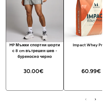
MP Мъжки спортни шорти
Impact Whey Prot
с 8 cm вътрешен шев -
буреносно черно
30.00€‎
60.99€‎
ДОБАВИ
ДОБАВИ