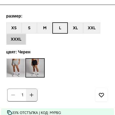
размер:
XS
S
M
L
XL
XXL
XXXL
цвят: Черен
33% ОТСТЪПКА | КОД: MYPBG