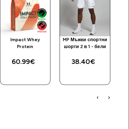
Impact Whey
MP Мъжки спортни
MP
Protein
шорти 2 в 1 - бели
шо
60.99€‎
38.40€‎
ДОБАВИ
ДОБАВИ