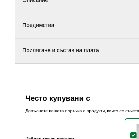
Описание
Предимства
Прилягане и състав на плата
Често купувани с
Допълнете вашата поръчка с продукти, които се съчет
S
Избран текущ продукт