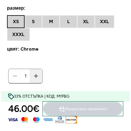
размер:
XS
S
M
L
XL
XXL
XXXL
цвят: Chrome
33% ОТСТЪПКА | КОД: MYPBG
46.00€‎
Изчерпана наличност