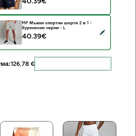
40.39€‎
MP Мъжки спортни шорти 2 в 1 -
буреносно черни - L
elect this product - MP Мъжки спортни шорти 2 в 1 - бурено
40.39€‎
ма:
126,78 €‎
Add these to your routine