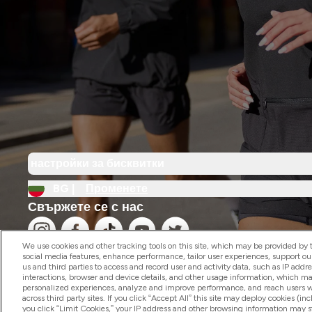
настройки за бисквитки
BG |
Променете
Свържете се с нас
We use cookies and other tracking tools on this site, which may be provided by th
social media features, enhance performance, tailor user experiences, support ou
us and third parties to access and record user and activity data, such as IP addr
interactions, browser and device details, and other usage information, which m
personalized experiences, analyze and improve performance, and reach users wi
2026 The Hut.com Ltd
across third party sites. If you click “Accept All” this site may deploy cookies (inc
you click “Limit Cookies,” your IP address and other browsing information may sti