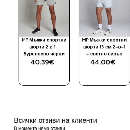
тни
MP Мъжки спортни
MP Мъжки спортни
рни
шорти 2 в 1 -
шорти 13 см 2–в–1
буреносно черни
– светло синьо
40.39€‎
44.00€‎
ДОБАВИ
ДОБАВИ
Всички отзиви на клиенти
В момента няма отзиви.