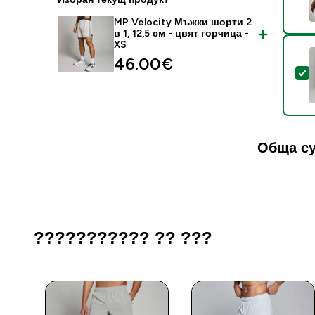
MP Velocity Мъжки шорти 2
в 1, 12,5 см - цвят горчица -
XS
46.00€‎
S
Обща су
??????????? ?? ???