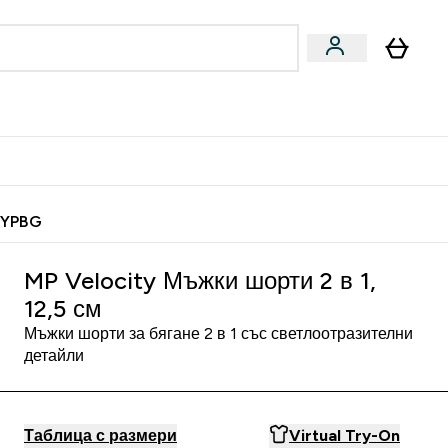
Веган
Аксесоари
u
ter Барчета и снаксове submenu
Enter Веган submenu
Enter Аксесоари submenu
⌄
⌄
 спечели 10 евро
MYPBG
MP Velocity Мъжки шорти 2 в 1,
12,5 см
Мъжки шорти за бягане 2 в 1 със светлоотразителни
детайли
Таблица с размери
Virtual Try-On