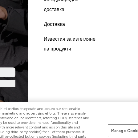
доставка
Доставка
Известия за изтегляне
на продукти
ird parties, to operate and secure our site, enable
r marketing and advertising efforts. These also enable
esses and online identifiers, referring URLs, searches and
ay be used to provide enhanced functionality and
th more relevant content and ads on this site and
Manage Cooki
Платете сег
luding third party cookies) for all of these purposes. If
ll be collected but only cookies (including third party