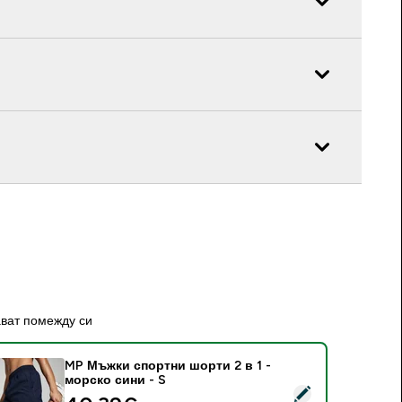
ават помежду си
MP Мъжки спортни шорти 2 в 1 -
морско сини - S
elect this product - MP Мъжки спортни шорти 2 в 1 - морско 