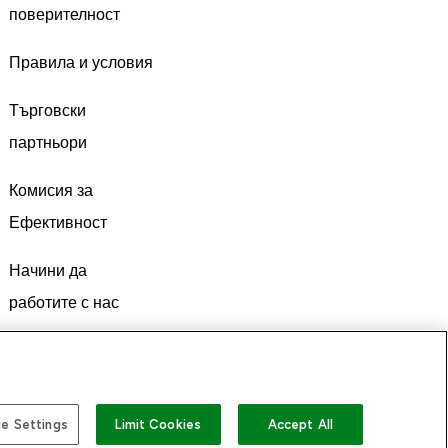
поверителност
Правила и условия
Търговски
партньори
Комисия за
Ефективност
Начини да
работите с нас
e Settings
Limit Cookies
Accept All
а