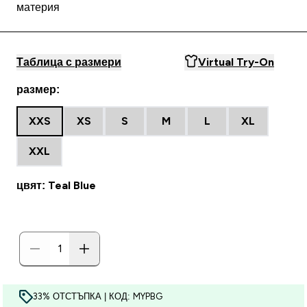
материя
Таблица с размери
Virtual Try-On
размер:
XXS
XS
S
M
L
XL
XXL
цвят: Teal Blue
33% ОТСТЪПКА | КОД: MYPBG