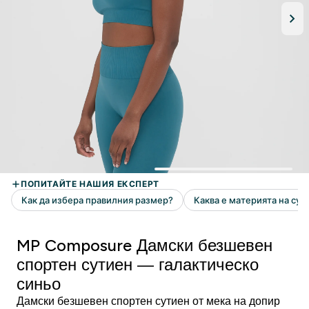
MP Composure Дамски безшевен
спортен сутиен — галактическо
синьо
Дамски безшевен спортен сутиен от мека на допир