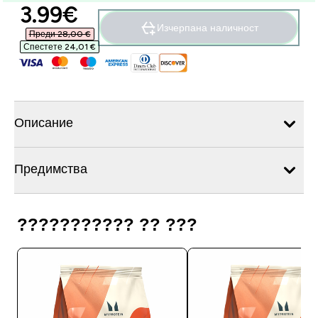
discounted price
3.99€‎
Изчерпана наличност
Преди 28,00 €‎
Спестете 24,01 €‎
Описание
Предимства
??????????? ?? ???