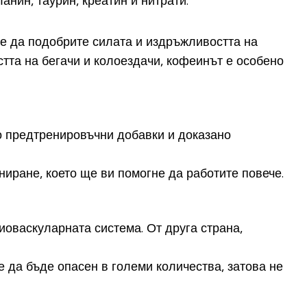
анин, таурин, креатин и нитрати.
те да подобрите силата и издръжливостта на
тта на бегачи и колоездачи, кофеинът е особено
то предтренировъчни добавки и доказано
иране, което ще ви помогне да работите повече.
оваскуларната система. От друга страна,
 да бъде опасен в големи количества, затова не