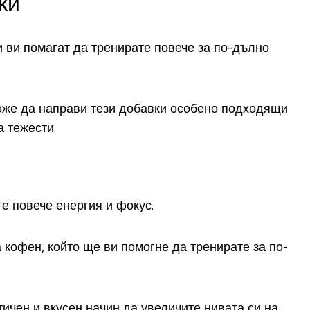
вки
и ви помагат да тренирате повече за по-дълно
може да направи тези добавки особено подходящи
а тежести.
е повече енергия и фокус.
а кофен, който ще ви помогне да тренирате за по-
тичен и вкусен начин да увеличите нивата си на