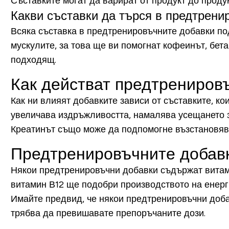
Съставките могат да варират от продукт до продук
Какви съставки да търся в предтрени
Всяка съставка в предтренировъчните добавки по
мускулите, за това ще ви помогнат кофеинът, бет
подходящ.
Как действат предтрениров
Как ни влияят добавките зависи от съставките, к
увеличава издръжливостта, намалява усещането за
Креатинът също може да подпомогне възстановяван
Предтренировъчните добавк
Някои предтренировъчни добавки съдържат витами
витамин В12 ще подобри производството на енерг
Имайте предвид, че някои предтренировъчни доба
трябва да превишавате препоръчаните дози.