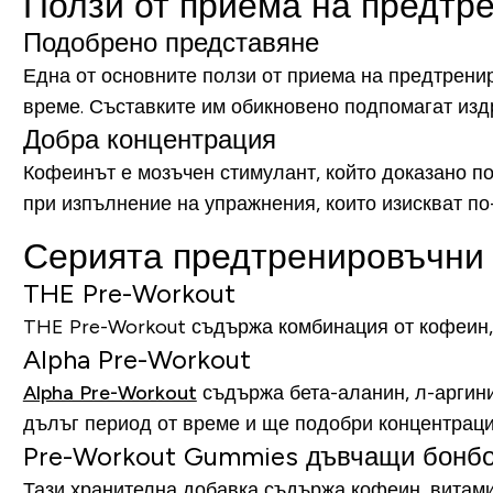
Ползи от приема на предтр
Подобрено представяне
Една от основните ползи от приема на предтренир
време. Съставките им обикновено подпомагат изд
Добра концентрация
Кофеинът е мозъчен стимулант, който доказано п
при изпълнение на упражнения, които изискват по
Серията предтренировъчни 
THE Pre-Workout
THE Pre-Workout съдържа комбинация от кофеин, 
Alpha Pre-Workout
Alpha Pre-Workout
съдържа
бета-аланин, л-аргини
дълъг период от време и ще подобри концентраци
Pre-Workout Gummies дъвчащи бонб
Тази хранителна добавка съдържа кофеин, витам