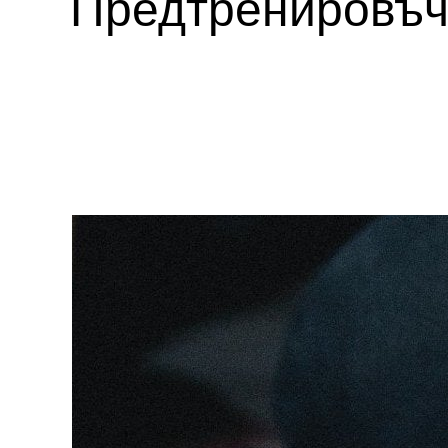
Предтренировъчн