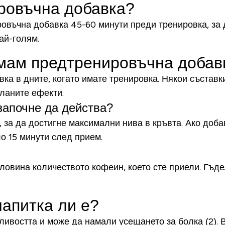
ировъчна добавка?
въчна добавка 45-60 минути преди тренировка, за д
най-голям.
емам предтренировъчна доба
а в дните, когато имате тренировка. Някои съставки
еланите ефекти.
започне да действа?
 за да достигне максимални нива в кръвта. Ако доб
о 15 минути след прием.
оловина количеството кофеин, което сте приели. Гъ
напитка ли е?
востта и може да намали усещането за болка (2). Въ