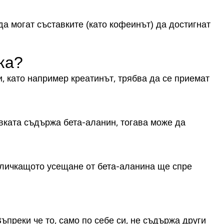
а могат съставките (като кофеинът) да достигнат
вка?
, като например креатинът, трябва да се приемат
авката съдържа бета-аланин, тогава може да
деличкащото усещане от бета-аланина ще спре
преки че то, само по себе си, не съдържа други