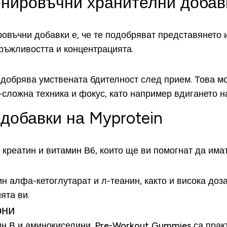
енировъчни хранителни доба
овъчни добавки е, че те подобряват представянето 
ръжливостта и концентрацията.
одобрява умствената бдителност след прием. Това 
-сложна техника и фокус, като например вдигането н
добавки на Myprotein
креатин и витамин В6, които ще ви помогнат да имат
н алфа-кетоглутарат и л-теанин, както и висока доз
ята ви.
они
ин В и аминокиселини.
Pre-Workout Gummies
са прак