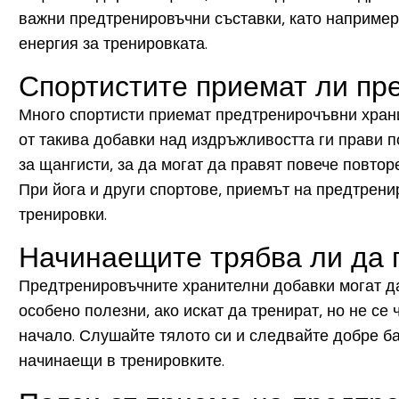
важни предтренировъчни съставки, като например
енергия за тренировката.
Спортистите приемат ли пр
Много спортисти приемат предтренирочъвни храни
от такива добавки над издръжливостта ги прави по
за щангисти, за да могат да правят повече повтор
При йога и други спортове, приемът на предтрен
тренировки.
Начинаещите трябва ли да 
Предтренировъчните хранителни добавки могат да 
особено полезни, ако искат да тренират, но не се
начало. Слушайте тялото си и следвайте добре ба
начинаещи в тренировките.