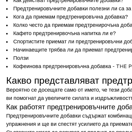
Как действат предтренировъчните добавки?
Предтренировъчните добавки полезни ли са за
Кога да приемам предтренировъчна добавка?
Колко често да приемам предтренирочъна доб
Кафето предтренирвочъна напитка ли е?
Спортистите приемат ли предтренировъчни до
Начинаещите трябва ли да приемат предтрени
Ползи
Кофеинова предтренировъчна добавка - THE 
Какво представляват предт
Вероятно се досещате само от името, че тези доб
ви помогнат да увеличите силата и издръжливостта
Как работят предтренировъчните доб
Предтренировъчните добавки съдържат комбинация
упражнения и ще ви спестят усилието да приемате