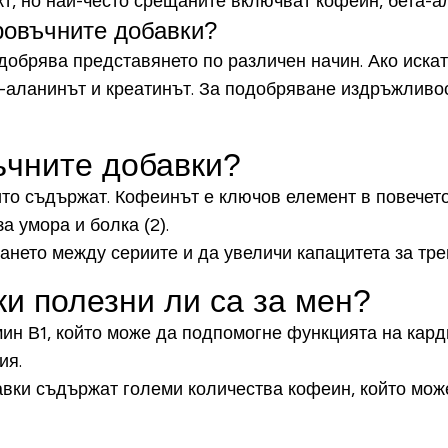
т, но най-често срещаните включват кофеин, бета-ал
ровъчните добавки?
добрява представянето по различен начин. Ако иска
а-аланинът и креатинът. За подобряване издръжливос
ъчните добавки?
оито съдържат. Кофеинът е ключов елемент в повече
 умора и болка (2).
ето между сериите и да увеличи капацитета за трен
и полезни ли са за мен?
н В1, който може да подпомогне функцията на карди
ия.
вки съдържат големи количества кофеин, който може