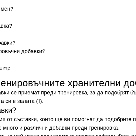
 мен?
авка?
бавки?
ровъчни добавки?
Pump
ренировъчните хранителни д
авки се приемат преди тренировка, за да подобрят б
 си в залата (1).
авки?
 от съставки, които ще ви помогнат да подобрите п
 много и различни добавки преди тренировка.