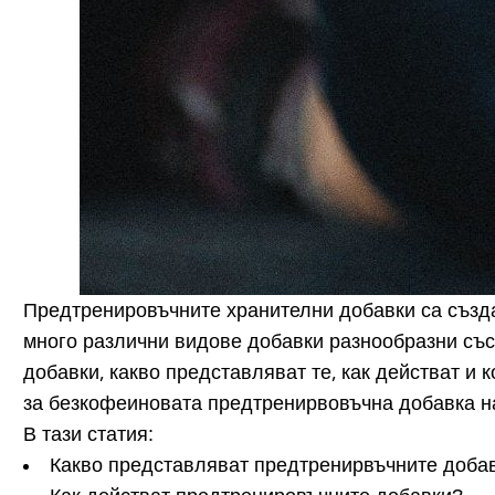
Предтренировъчните хранителни добавки са създа
много различни видове добавки разнообразни съст
добавки, какво представляват те, как действат и 
за безкофеиновата предтренирвовъчна добавка н
В тази статия:
Какво представляват предтренирвъчните доба