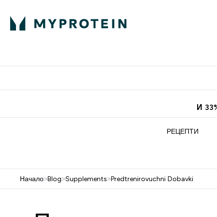
Протеини
Хранит
Enter Про
⌄
Безплатна до
И 33
РЕЦЕПТИ
Начало
>
Blog
>
Supplements
>
Predtrenirovuchni Dobavki