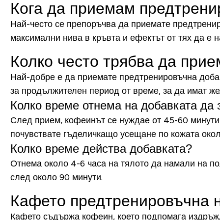
Кога да приемам предтрен
Най-често се препоръчва да приемате предтрениро
максимални нива в кръвта и ефектът от тях да е 
Колко често трябва да при
Най-добре е да приемате предтренировъчна добавк
за продължителен период от време, за да имат ж
Колко време отнема на добавката да 
След прием, кофеинът се нуждае от 45-60 минути,
почувствате гъделичкащо усещане по кожата окол
Колко време действа добавката?
Отнема около 4-6 часа на тялото да намали на п
след около 90 минути.
Кафето предтренировъчна 
Кафето съдържа кофеин, което подпомага издръжли