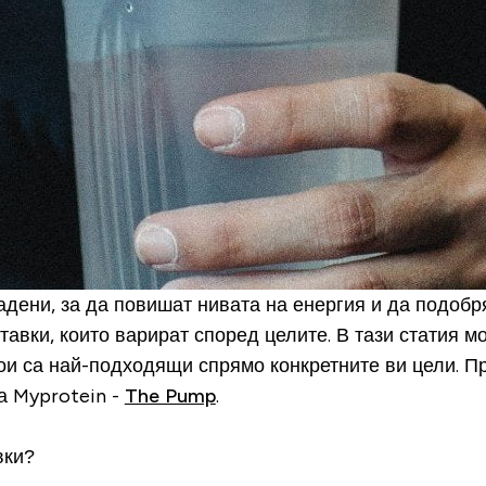
дени, за да повишат нивата на енергия и да подобр
авки, които варират според целите. В тази статия м
кои са най-подходящи спрямо конкретните ви цели. Пр
а Myprotein -
The Pump
.
вки?