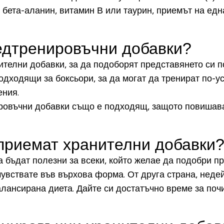
 бета-аланин, витамин В или таурин, приемът на ед
едтренировъчни добавки?
телни добавки, за да подоборят представянето си п
дходящи за боксьори, за да могат да тренират по-уси
ения.
ировъчни добавки също е подходящ, защото повишава
приемат хранителни добавки
бъдат полезни за всеки, който желае да подобри пре
 чувствате във върхова форма. От друга страна, неде
лансирана диета. Дайте си достатъчно време за почи