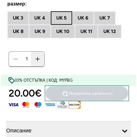
размер:
UK 3
UK 4
UK 5
UK 6
UK 7
UK 8
UK 9
UK 10
UK 11
UK 12
33% ОТСТЪПКА | КОД: MYPBG
20.00€‎
Изчерпана наличност
Описание