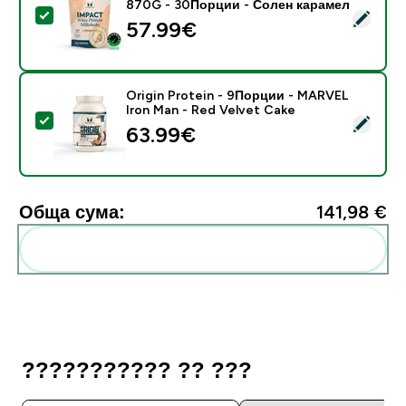
870G - 30Порции - Солен карамел
Select this product - Impact Whey Protein Milkshak
57.99€‎
Origin Protein - 9Порции - MARVEL
Iron Man - Red Velvet Cake
Select this product - Origin Protein - 9Порции - MA
63.99€‎
Обща сума:
141,98 €‎
Add these to your routine
??????????? ?? ???