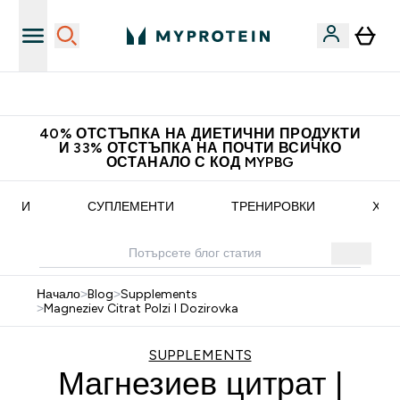
Доведи приятел и спечели 10 евро
40% ОТСТЪПКА НА ДИЕТИЧНИ ПРОДУКТИ
И 33% ОТСТЪПКА НА ПОЧТИ ВСИЧКО
ОСТАНАЛО С КОД MYPBG
ЕПТИ
СУПЛЕМЕНТИ
ТРЕНИРОВКИ
ХРА
Начало
>
Blog
>
Supplements
>
Magneziev Citrat Polzi I Dozirovka
SUPPLEMENTS
Магнезиев цитрат |