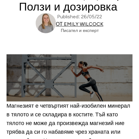
Ползи и дозировка
Published: 26/05/22
ОТ EMILY WILCOCK
Писател и експерт
Магнeзият е четвъртият най-изобилен минерал
в тялото и се складира в костите. Тъй като
тялото не може да произвежда магнезий ние
трябва да си го набавяме чрез храната или