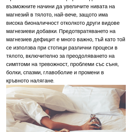
възможните начини да увеличите нивата на
магнезий в тялото, най-вече, защото има
висока бионаличност отколкото други видове
магнезиеви добавки. Предотвратяването на
магнезиев дефицит е много важно, тъй като той
се използва при стотици различни процеси в
тялото, включително за преодоляването на
симптоми на тревожност, проблеми със съня,
болки, спазми, главоболие и промени в
кръвното налягане.