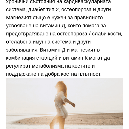
хронични състояния на кардиваскуларната
система, диабет тип 2, остеопороза и други.
Магнезият също е нужен за правилното
усвояване на витамин Д, които помага за
предотвратяване на остеопороза / слаби кости,
отслабена имунна система и други
заболявания. Витамин Д и магнезият в
комбинация с калций и витамин К могат да
регулират метаболизма на костите и
поддържане на добра костна плътност.