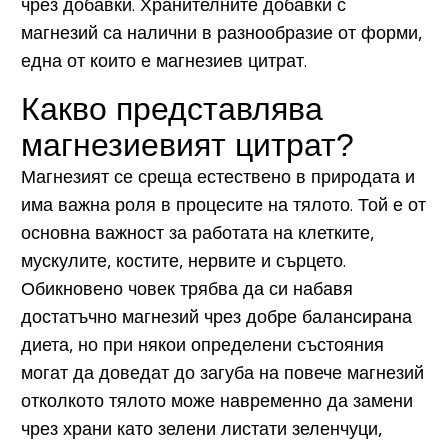
чрез добавки. Хранителните добавки с
магнезий са налични в разнообразие от форми,
една от които е магнезиев цитрат.
Какво представлява
магнезиевият цитрат?
Магнезият се среща естествено в природата и
има важна роля в процесите на тялото. Той е от
основна важност за работата на клетките,
мускулите, костите, нервите и сърцето.
Обикновено човек трябва да си набавя
достатъчно магнезий чрез добре балансирана
диета, но при някои определени състояния
могат да доведат до загуба на повече магнезий
отколкото тялото може навременно да замени
чрез храни като зелени листати зеленчуци,