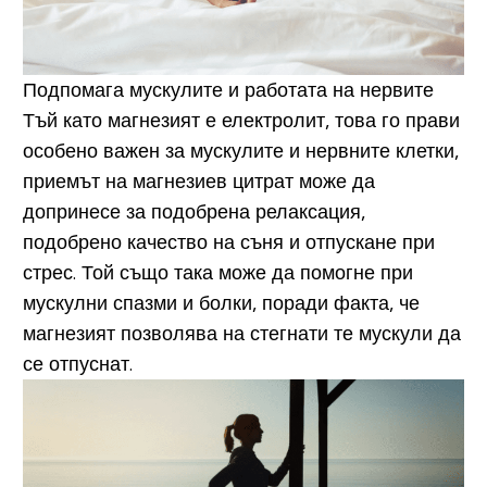
Подпомага мускулите и работата на нервите
Тъй като магнезият е електролит, това го прави
особено важен за мускулите и нервните клетки,
приемът на магнезиев цитрат може да
допринесе за подобрена релаксация,
подобрено качество на съня и отпускане при
стрес. Той също така може да помогне при
мускулни спазми и болки, поради факта, че
магнезият позволява на стегнати те мускули да
се отпуснат.