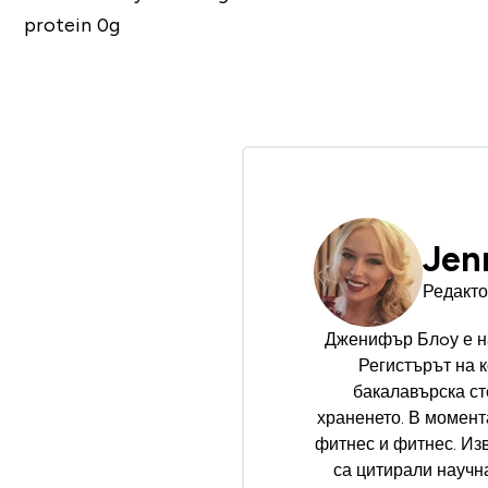
protein 0g
Jen
Редакто
Дженифър Блoу е н
Регистърът на 
бакалавърска ст
храненето. В момент
фитнес и фитнес. Изв
са цитирали научн