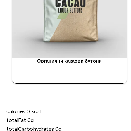
Органични какаови бутони
ДОБАВИ
calories 0 kcal
totalFat 0g
totalCarbohydrates 0g