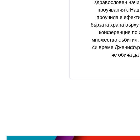
здравословен начи
проучвания с Нац
проучила е ефекти
бързата храна върху
конференция по 
множество събития, 
си време Дженифър с
че обича да