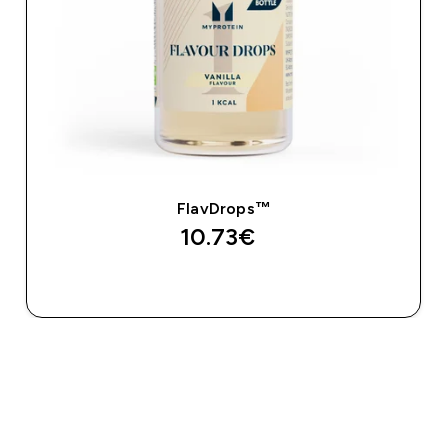
FlavDrops™
10.73€‎
ДОБАВИ