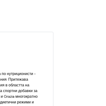
а
по нутриционисти
-
ания. Притежава
ия в областта на
а спортни добавки за
 и Grazia многократно
 диетични режими и