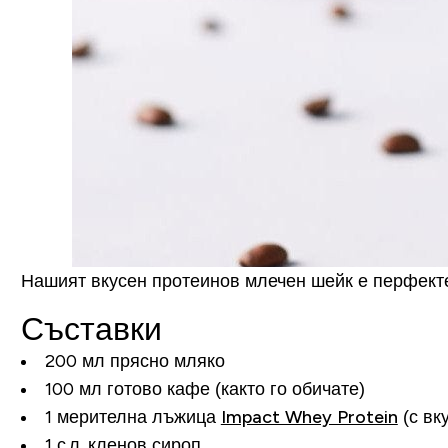
Нашият вкусен протеинов млечен шейк е перфектен
Съставки
200 мл прясно мляко
100 мл готово кафе (както го обичате)
1 мерителна лъжица
Impact Whey Protein
(с вк
1 с.л. кленов сироп