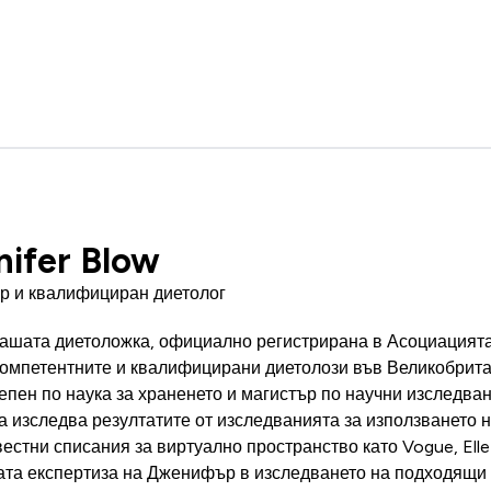
nifer Blow
р и квалифициран диетолог
ашата диетоложка, официално регистрирана в Асоциацият
компетентните и квалифицирани диетолози във Великобрит
епен по наука за храненето и магистър по научни изследван
а изследва резултатите от изследванията за използването н
естни списания за виртуално пространство като Vogue, Elle
ата експертиза на Дженифър в изследването на подходящи