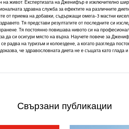
н на живот. Експертизата на Дженифър е изключително широ
ионалната здравна служба за ефектите на различните диети
те от приема на добавки, съдържащи омега-3 мастни кисел
 здравето. Тя представи резултатите от последните си изсл
хранене
. Тя постоянно повишава нивото си на професиона
за да си осигури място на върха. Научете повече за Джени
е радва на туризъм и колоездене, а когато разгледа постов
 доказва, че здравословната диета не е същата като глада 
Свързани публикации