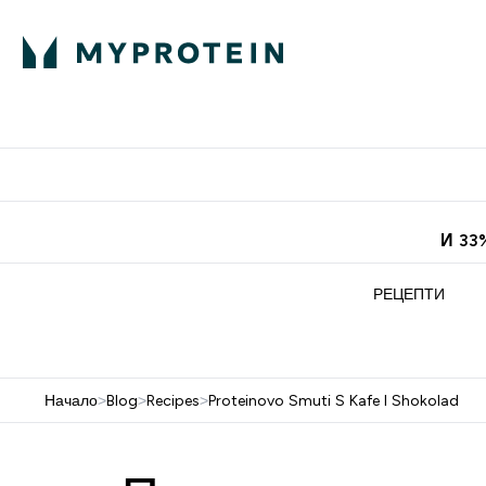
Протеини
Хранит
Enter Про
⌄
Безплатна до
И 33
РЕЦЕПТИ
Начало
>
Blog
>
Recipes
>
Proteinovo Smuti S Kafe I Shokolad