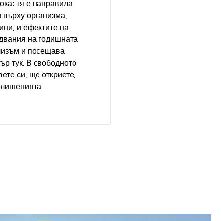
ка: тя е направила
 върху организма,
ини, и ефектите на
едвания на годишната
лизъм и посещава
фър
тук
. В свободното
ете си, ще откриете,
и лишенията.