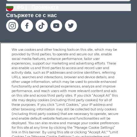
BG |
Променете
Свържете се с нас
We use cookies and other tracking tools on this site, which may be
provided by third parties, to operate and secure our site, enable
Помощ И Информация
social media features, enhance performance, tailor user
experiences, support our marketing and advertising efforts. These
also enable us and third parties to access and record user and
activity data, such as IP addresses and online identifiers, referring
Продукти
URLs, searches and interactions, browser and device details, and
other usage information, which may be used to provide enhanced
functionality and personalized experiences, analyze and improve
performance, and reach users with more relevant content and ads
on this site and across third party sites. If you click “Accept All” this
Информация За Компанията
site may deploy cookies (including third party cookies) for all of
these purposes. If you click “Limit Cookies,” your IP address and
other browsing information may still be collected but only cookies
(including third party cookies) that are necessary to operate, secure
Лоялност И Награди
and enable default website features and functionalities will be
deployed. You can also review and manage your cookie preferences
for this site at any time by clicking the “Manage Cookie Settings”
link in this banner. By using this site or clicking "Accept All," "Limit
Cookies," or "Manage Cookie Settings," you acknowledge and