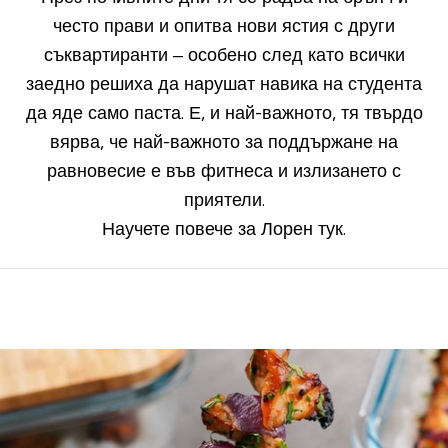
често прави и опитва нови ястия с други
съквартиранти – особено след като всички
заедно решиха да нарушат навика на студента
да яде само паста. Е, и най-важното, тя твърдо
вярва, че най-важното за поддържане на
равновесие е във фитнеса и излизането с
приятели.
Научете повече за Лорен
тук
.