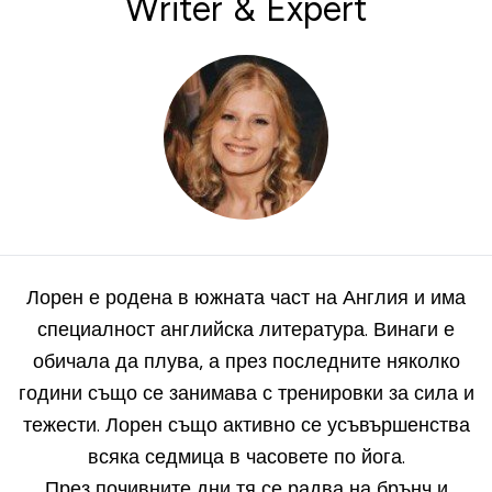
Writer & Expert
Лорен е родена в южната част на Англия и има
специалност английска литература. Винаги е
обичала да плува, а през последните няколко
години също се занимава с тренировки за сила и
тежести. Лорен също активно се усъвършенства
всяка седмица в часовете по йога.
През почивните дни тя се радва на брънч и