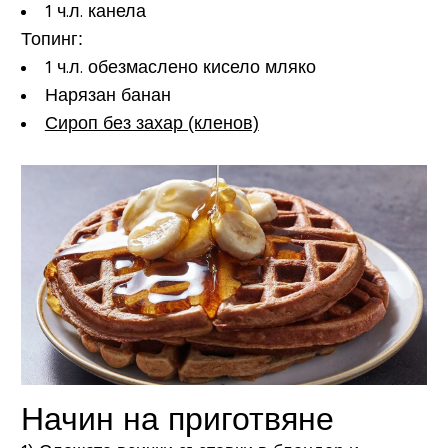
1 ч.л. канела
Топинг:
1 ч.л. обезмаслено кисело мляко
Нарязан банан
Сироп без захар (кленов)
Начин на приготвяне