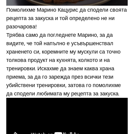
Помолихме Марино Кацурис да сподели своята
рецепта за закуска и той определено не ни
разочарова!
Трябва само да погледнете Марино, за да
видите, че той напълно е усъвършенствал
храненето си, коремните му мускули са точно
толкова продукт на кухнята, колкото и на
тренировки. Искахме да знаем каква храна
приема, за да го зарежда през всички тези
убийствени тренировки, затова го помолихме
да сподели любимата му рецепта за закуска.