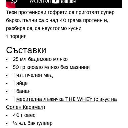
Тези протеинови гофрети се приготвят супер
бързо, пълни са с над 40 грама протеин и,
разбира се, са неустоимо кусни.
1 порция
Съставки
25 мл бадемово мляко
50 гр кисело мляко без мазнини
1 ч.л. пчелен мед
1 яйце
1 банан
1
мерителна лъжичка THE WHEY (с вкус на
Солен Карамел)
40 г овес
¼ ч.л. бакпулвер