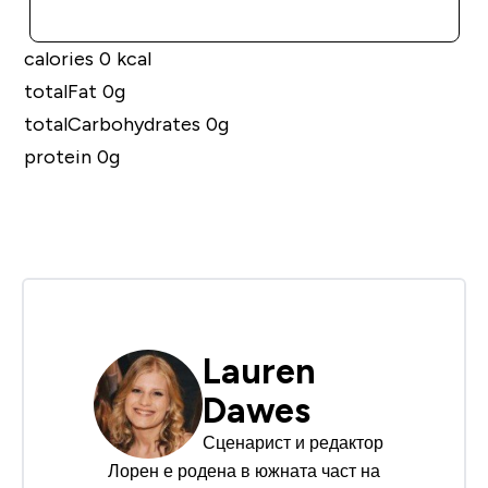
ДОБАВИ
calories 0 kcal
totalFat 0g
totalCarbohydrates 0g
protein 0g
Lauren
Dawes
Сценарист и редактор
Лорен е родена в южната част на