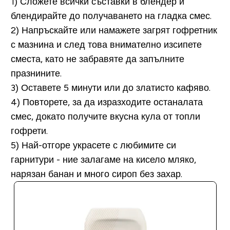
1) Сложете всички съставки в блендер и
блендирайте до получаването на гладка смес.
2) Напръскайте или намажете загрят гофретник
с мазнина и след това внимателно изсипете
сместа, като не забравяте да запълните
празнините.
3) Оставете 5 минути или до златисто кафяво.
4) Повторете, за да изразходите останалата
смес, докато получите вкусна кула от топли
гофрети.
5) Най-отгоре украсете с любимите си
гарнитури - ние залагаме на кисело мляко,
нарязан банан и много сироп без захар.