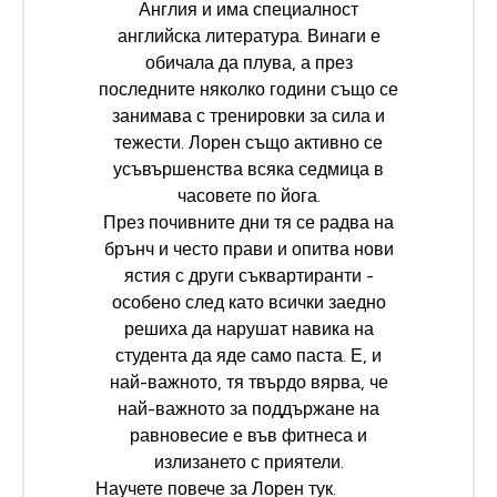
Англия и има специалност
английска литература. Винаги е
обичала да плува, а през
последните няколко години също се
занимава с тренировки за сила и
тежести. Лорен също активно се
усъвършенства всяка седмица в
часовете по йога.
През почивните дни тя се радва на
брънч и често прави и опитва нови
ястия с други съквартиранти -
особено след като всички заедно
решиха да нарушат навика на
студента да яде само паста. Е, и
най-важното, тя твърдо вярва, че
най-важното за поддържане на
равновесие е във фитнеса и
излизането с приятели.
Научете повече за Лорен
тук
.