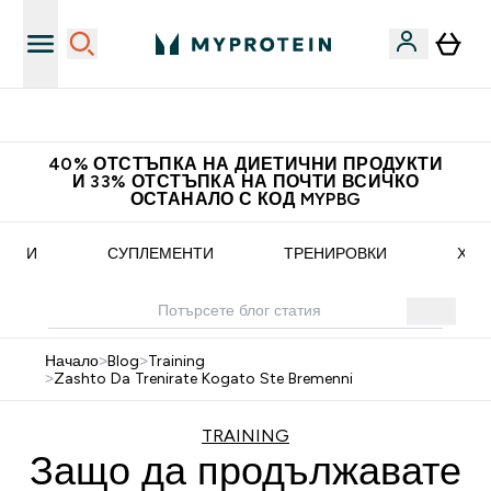
Нови колекции облеклo
40% ОТСТЪПКА НА ДИЕТИЧНИ ПРОДУКТИ
И 33% ОТСТЪПКА НА ПОЧТИ ВСИЧКО
ОСТАНАЛО С КОД MYPBG
ЕПТИ
СУПЛЕМЕНТИ
ТРЕНИРОВКИ
ХРА
Начало
>
Blog
>
Training
>
Zashto Da Trenirate Kogato Ste Bremenni
TRAINING
Защо да продължавате