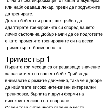
точна и ясна информация от вашата акушерка
или наблюдаващ лекар, преди да продължите
да тренирате.
Докато бебето ви расте, ще трябва да
адаптирате тренировките си според вашето
лично състояние. Добър начин да се подготвите
е като променяте тренировките си на всеки
триместър от бременността.
Триместър 1
Първите три месеца са от решаващо значение
за развитието на вашето бебе. Трябва да
внимавате с резките движения, така че е добре
да избягвате високо интензивни интервални
тренировки, бърпита и други форми на
високоинтензивно натоварване.
Освен това сутрешното гадене е често