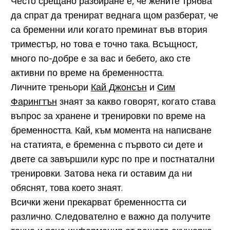
Често срещано разбиране е, че жените трябва
да спрат да тренират веднага щом разберат, че
са бременни или когато преминат във втория
триместър, но това е точно така. Всъщност,
много по-добре е за вас и бебето, ако сте
активни по време на бременността.
Личните треньори
Кай Джонсън
и
Сим
Фарингтън
знаят за какво говорят, когато става
въпрос за хранене и тренировки по време на
бременността. Кай, към момента на написване
на статията, е бременна с първото си дете и
двете са завършили курс по пре и постнатални
тренировки. Затова нека ги оставим да ни
обяснят, това което знаят.
Всички жени прекарват бременността си
различно. Следователно е важно да получите