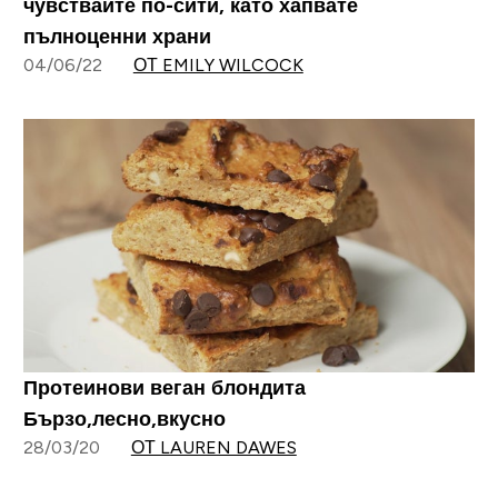
чувствайте по-сити, като хапвате
пълноценни храни
04/06/22
ОТ EMILY WILCOCK
Протеинови веган блондита
Бързо,лесно,вкусно
28/03/20
ОТ LAUREN DAWES