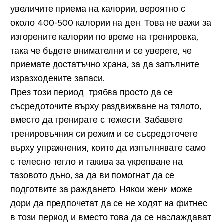
увеличите приема на калории, вероятно с
около 400-500 калории на ден. Това не важи за
изгорените калории по време на тренировка,
така че бъдете внимателни и се уверете, че
приемате достатъчно храна, за да запълните
изразходените запаси.
През този период трябва просто да се
съсредоточите върху раздвижване на тялото,
вместо да тренирате с тежести. Забавете
тренировъчния си режим и се съсредоточете
върху упражнения, които да изпълнявате само
с телесно тегло и такива за укрепване на
тазовото дъно, за да ви помогнат да се
подготвите за раждането. Някои жени може
дори да предпочетат да се не ходят на фитнес
в този период и вместо това да се наслаждават