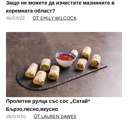
Защо не можете да изчистите мазнините в
коремната област?
16/03/22
ОТ EMILY WILCOCK
Пролетни рулца със сос „Сатай“
Бързо,лесно,вкусно
28/03/20
ОТ LAUREN DAWES