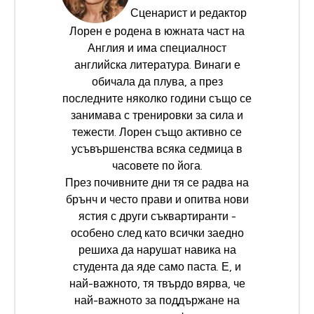
Сценарист и редактор
Лорен е родена в южната част на
Англия и има специалност
английска литература. Винаги е
обичала да плува, а през
последните няколко години също се
занимава с тренировки за сила и
тежести. Лорен също активно се
усъвършенства всяка седмица в
часовете по йога.
През почивните дни тя се радва на
брънч и често прави и опитва нови
ястия с други съквартиранти -
особено след като всички заедно
решиха да нарушат навика на
студента да яде само паста. Е, и
най-важното, тя твърдо вярва, че
най-важното за поддържане на