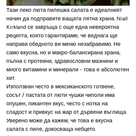
Тази леко люта пилешка салата е идеалният
начин да подправите ващата лятна храна.
Niall
Kirkland се завръща с още една невероятна
рецепта, която гарантираме, че веднага ще
направи обедното ви меню незабравимо. Не
само вкусна, но и макро-балансирана храна,
пълна с протеини, здравословни мазнини и
много витамини и минерали - това е абсолютен
хит.
Използван често в мексиканското готвене,
сосът / пастата от люти чушки чиполи има
опушен, пикантен вкус, често с нотка на
сладост и привкус на жар от дървени въглища.
Уверено може да кажем, че това е вкусна
салата с пиле, докосваща небцето.