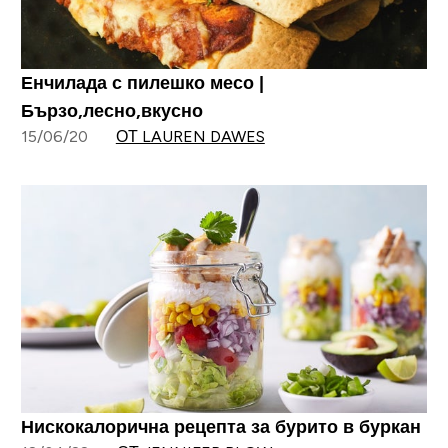
Енчилада с пилешко месо |
Бързо,лесно,вкусно
15/06/20
ОТ LAUREN DAWES
Нискокалорична рецепта за бурито в буркан