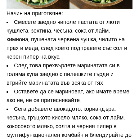
Начин на приготвяне:
Смесете заедно чиполе пастата от люти
чушлета, зехтина, чесъна, сока от лайм,
кимиона, пушената червена чушка, чилито на
прах и меда, след което подправете със сол и
черен пипер на вкус.
След това прехвърлете маринатата си в
голяма купа заедно с пилешките гърди и
втрийте маринатата във всяка от тях
Оставете да се мариноват, ако имате време,
ако не, не се притеснявайте.
Сега добавете авокадото, кориандъра,
чесъна, гръцкото кисело мляко, сока от лайм,
кокосовото мляко, солта и черния пипер в
мултифункционален комбайн и блендирайте до