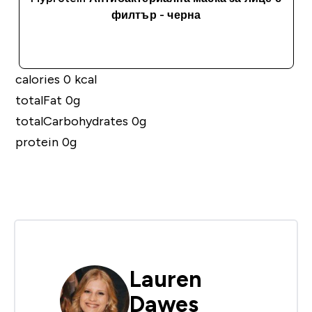
филтър - черна
ДОБАВИ
calories 0 kcal
totalFat 0g
totalCarbohydrates 0g
protein 0g
Lauren
Dawes