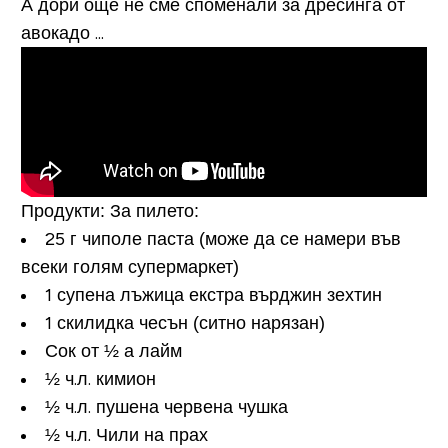
А дори още не сме споменали за дресинга от
авокадо ...
Продукти:
За пилето:
25 г чиполе паста (може да се намери във
всеки голям супермаркет)
1 супена лъжица екстра върджин зехтин
1 скилидка чесън (ситно нарязан)
Сок от ½ а лайм
½ ч.л. кимион
½ ч.л. пушена червена чушка
½ ч.л. Чили на прах