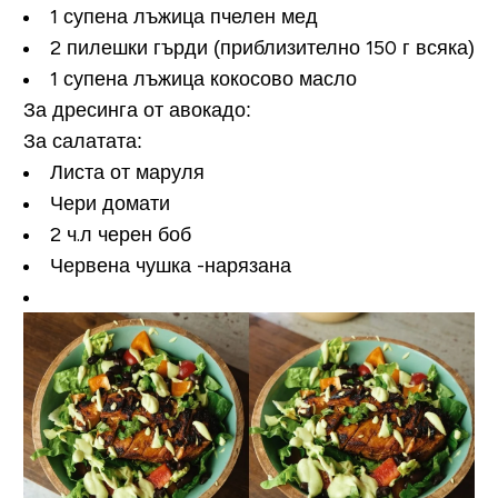
1 супена лъжица пчелен мед
2 пилешки гърди (приблизително 150 г всяка)
1 супена лъжица кокосово масло
За дресинга от авокадо:
За салатата:
Листа от маруля
Чери домати
2 ч.л черен боб
Червена чушка -нарязана