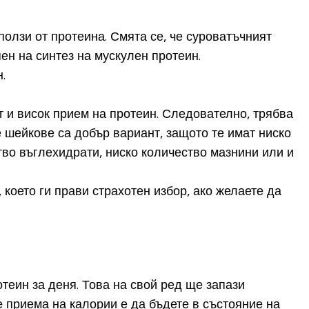
ползи от протеина. Смята се, че суроватъчният
ен на синтез на мускулен протеин.
.
 и висок прием на протеин. Следователно, трябва
 шейкове са добър вариант, защото те имат ниско
тво въглехидрати, ниско количество мазнини или и
което ги прави страхотен избор, ако желаете да
еин за деня. Това на свой ред ще запази
е приема на калории е да бъдете в състояние на