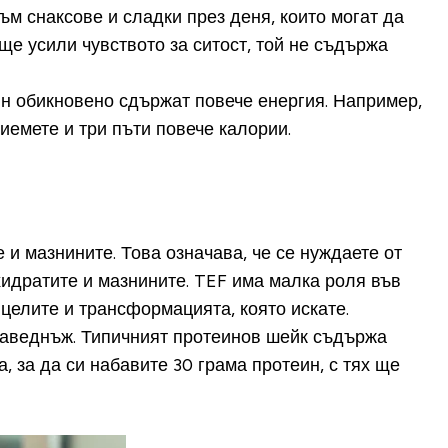
ъм снаксове и сладки през деня, които могат да
е усили чувството за ситост, той не съдържа
еин обикновено сдържат повече енергия. Например,
иемете и три пъти повече калории.
 и мазнините. Това означава, че се нуждаете от
хидратите и мазнините. TEF има малка роля във
 целите и трансформацията, която искате.
 наведнъж. Типичният протеинов шейк съдържа
, за да си набавите 30 грама протеин, с тях ще