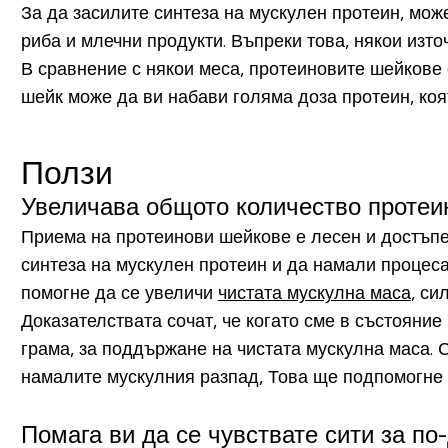
За да засилите синтеза на мускулен протеин, мож
риба и млечни продукти. Въпреки това, някои изт
В сравнение с някои меса, протеиновите шейкове
шейк може да ви набави голяма доза протеин, коя
Ползи
Увеличава общото количество протеи
Приема на протеинови шейкове е лесен и достъпе
синтеза на мускулен протеин и да намали процеса
помогне да се увеличи
чистата мускулна маса
, си
Доказателствата сочат, че когато сме в състояние
грама, за поддържане на чистата мускулна маса. 
намалите мускулния разпад, Това ще подпомогне
Помага ви да се чувствате сити за по