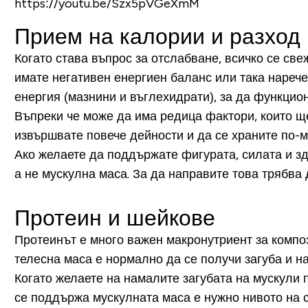
https://youtu.be/Szx5pVGeXmM
Прием на калории и разход
Когато става въпрос за отслабване, всичко се св
имате негативен енергиен баланс или така нарече
енергия (мазнини и въглехидрати), за да функцио
Въпреки че може да има редица фактори, които ще
извършвате повече дейности и да се храните по-
Ако желаете да поддържате фигурата, силата и здр
а не мускулна маса. За да направите това трябва
Протеин и шейкове
Протеинът е много важен макронутриент за композ
телесна маса е нормално да се получи загуба и н
Когато желаете на намалите загубата на мускули 
се поддържа мускулната маса е нужно нивото на 