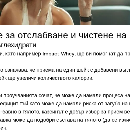
 за отслабване и чистене на
ъглехидрати
и, като например
Impact Whey,
ще ви помогнат да пр
о означава, че приема на един шейк с добавени въг
ейк ще увеличи количеството калории.
 проучванията сочат, че може да намали процеса на 
дефицит тъй като може да намали риска от загуба на
авно в тялото, казеинът е добър избор за прием веч
вка може да подобри състава на тялото (да се изчис
ин.