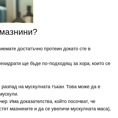
 мазнини?
иемате достатъчно протеин докато сте в
лехидрати ще бъде по-подходящ за хора, които се
разпад на мускулната тъкан. Това може да е
 мускули.
ер. Има доказателства, който посочват, че
тят мазнините и да се увеличи мускулната маса),