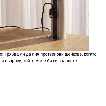
е: Трябва ли да пия
протеинови шейкове
, когато
ои въпроси, който може би си задавате.