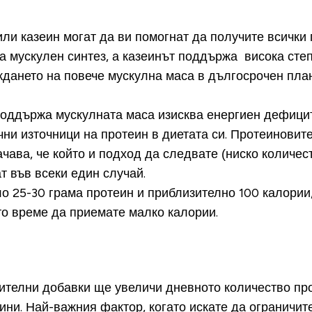
ли казеин могат да ви помогнат да получите всички 
а мускулен синтез, а казеинът поддържа висока степ
ждането на повече мускулна маса в дългосрочен план
поддържа мускулната маса изисква енергиен дефицит
ни източници на протеин в диетата си. Протеиновите
чава, че който и подход да следвате (ниско количес
т във всеки един случай.
25-30 грама протеин и приблизително 100 калории, 
ото време да приемате малко калории.
ителни добавки ще увеличи дневното количество прот
ини. Най-важния фактор, когато искате да ограничит