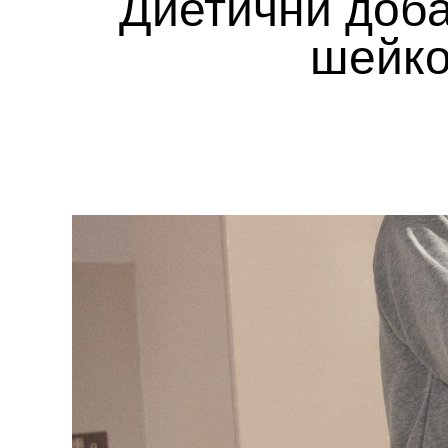
Диетични доба
шейко