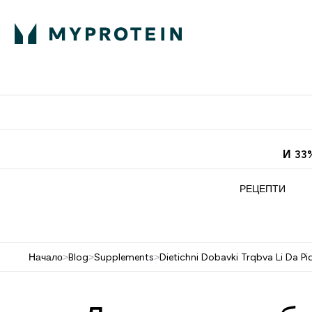
Протеини
Хранит
Enter Про
⌄
Безплатна до
И 33
РЕЦЕПТИ
Начало
>
Blog
>
Supplements
>
Dietichni Dobavki Trqbva Li Da P