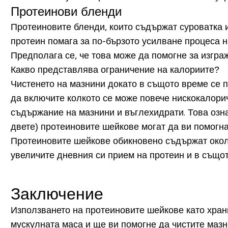
Протеинови бленди
Протеиновите бленди, които съдържат суроватка и
протеин помага за по-бързото усилване процеса н
Предполага се, че това може да помогне за изгра
Какво представлява ограничение на калориите?
Чистенето на мазнини докато в същото време се 
да включите колкото се може повече нискокалорич
съдържание на мазнини и въглехидрати. Това озна
двете) протеиновите шейкове могат да ви помогна
Протеиновите шейкове обикновено съдържат около 
увеличите дневния си прием на протеин и в същ
Заключение
Използването на протеиновите шейкове като хран
мускулната маса и ще ви помогне да чистите мазн