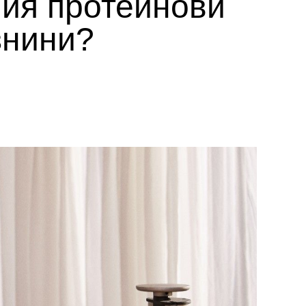
пия протеинови
знини?