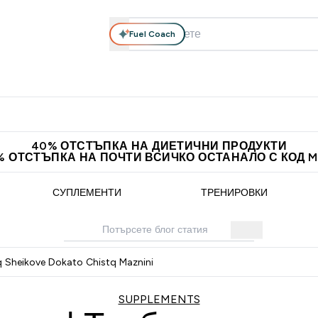
Fuel Coach
елни добавки
Облекло
Витамини
Барчета и снаксове
теини submenu
Enter Хранителни добавки submenu
Enter Облекло submenu
Enter Витамини submen
En
⌄
⌄
⌄
⌄
ставка над 60 евро
Нови колекции облеклo
Доведи приятел и
40% ОТСТЪПКА НА ДИЕТИЧНИ ПРОДУКТИ
% ОТСТЪПКА НА ПОЧТИ ВСИЧКО ОСТАНАЛО С КОД 
СУПЛЕМЕНТИ
ТРЕНИРОВКИ
iq Sheikove Dokato Chistq Maznini
SUPPLEMENTS