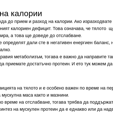
 на калории
ежда до прием и разход на калории. Ако изразходвате
ният калориен дефицит. Това означава, че тялото щ
нира, а това ще доведе до отслабване.
 определят дали сте в негативен енергиен баланс, н
малко.
авия метаболизъм, тогава е важно да направите така
 да приемате достатъчно протеин. И ето тук можем д
ицията на тялото и е особено важен по време на пер
а мускулна маса както и мазнини.
по време на отслабване, тогава трябва да поддържат
синтез на мускулен протеин да е еднакво или да над