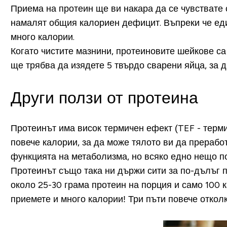
Приема на протеин ще ви накара да се чувствате с
намалят общия калориен дефицит. Въпреки че еди
много калории.
Когато чистите мазнини, протеиновите шейкове са
ще трябва да изядете 5 твърдо сварени яйца, за д
Други ползи от протеина
Протеинът има висок термичен ефект (
TEF - терм
повече калории, за да може тялото ви да прерабо
функцията на метаболизма, но всяко едно нещо по
Протеинът също така ни държи сити за по-дълъг 
около 25-30 грама протеин на порция и само 100 к
приемете и много калории! Три пъти повече откол