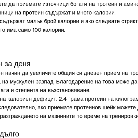
ете да приемате източници богати на протеин и амино
очници на протеин съдържат и много калории.
 съдържат малък брой калории и ако следвате стрикт
то има само 100 калории.
н за деня
н начин да увеличите общия си дневен прием на про
 на мускулен разпад. Благодарение на това може да 
лата и степента на възстановяване.
 на калориен дефицит, 2,4 грама протеин на килогра
Следователно, ако приемате протеинов шейк можете 
 разграждането на мазнините по време на трениро
-дълго