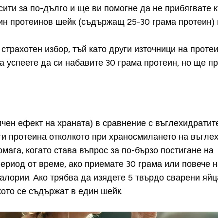
ити за по-дълго и ще ви помогне да не прибягвате к
н протеинов шейк (съдържащ 25-30 грама протеин) щ
 страхотен избор, тъй като други източници на прот
а успеете да си набавите 30 грама протеин, но ще пр
ичен ефект на храната
) в сравнение с въглехидратите
ти протеина отколкото при храносмилането на въгле
мага, когато става въпрос за по-бързо постигане на
период от време
, ако приемате 30 грама или повече
алории. Ако трябва да изядете 5 твърдо сварени яйца
кото се съдържат в един шейк.