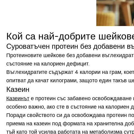
Кой са най-добрите шейкове
Суроватъчен протеин без добавени в
Протеиновите шейкове без добавени въглехидрат
състояние на калориен дефицит.
Въглехидратите съдържат 4 калории на грам, коет
опитват да качат килограми, защото един такъв ш
Казеин
Казеинът
е протеин със забавено освобождаване и
особено важно, ако сте в състояние на калориен 
Поради свойството си да освобождава протеин по-б
приема на казеин под формата на хранителна доба
тъй като той усилва работата на метаболизма сутр