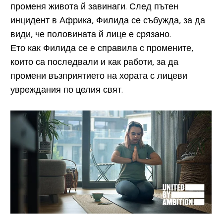
променя живота й завинаги. След пътен
инцидент в Африка, Филида се събужда, за да
види, че половината й лице е срязано.
Ето как Филида се е справила с промените,
които са последвали и как работи, за да
промени възприятието на хората с лицеви
увреждания по целия свят.