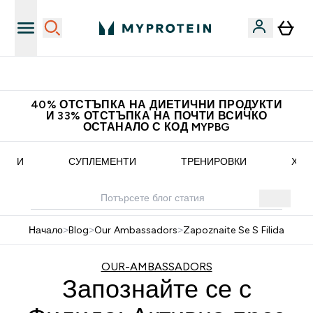
Доведи приятел и спечели 10 евро
40% ОТСТЪПКА НА ДИЕТИЧНИ ПРОДУКТИ
И 33% ОТСТЪПКА НА ПОЧТИ ВСИЧКО
ОСТАНАЛО С КОД MYPBG
ЕПТИ
СУПЛЕМЕНТИ
ТРЕНИРОВКИ
ХРА
Начало
>
Blog
>
Our Ambassadors
>
Zapoznaite Se S Filida
OUR-AMBASSADORS
Запознайте се с