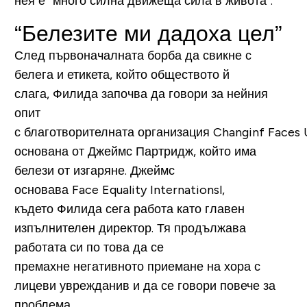
нея е “много силна движеща сила в живота”.
“Белезите ми дадоха цел”
След първоначалната борба да свикне с
белега и етикета, който обществото й
слага, Филида започва да говори за нейния
опит
с благотворителната организация Changinf Faces 
основана от Джеймс Партридж, който има
белези от изгаряне. Джеймс
основава Face Equality Internationsl,
където Филида сега работа като главен
изпълнителен директор. Тя продължава
работата си по това да се
премахне негативното приемане на хора с
лицеви уврежданив и да се говори повече за
проблема.