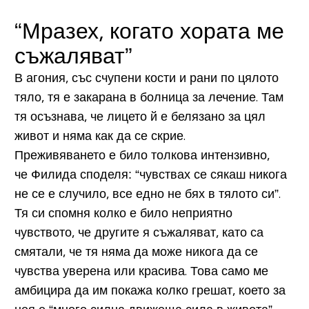
“Мразех, когато хората ме
съжаляват”
В агония, със счупени кости и рани по цялото
тяло, тя е закарана в болница за лечение. Там
тя осъзнава, че лицето й е белязано за цял
живот и няма как да се скрие.
Преживяването е било толкова интензивно,
че Филида споделя: “чувствах се сякаш никога
не се е случило, все едно не бях в тялото си”.
Тя си спомня колко е било неприятно
чувството, че другите я съжаляват, като са
смятали, че тя няма да може никога да се
чувства уверена или красива. Това само ме
амбицира да им покажа колко грешат, което за