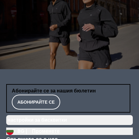
Абонирайте се за нашия бюлетин
АБОНИРАЙТЕ СЕ
настройки за бисквитки
BG |
Променете