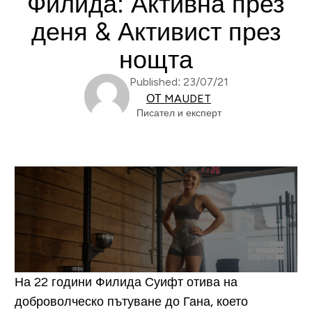
Филида: Активна през
деня & Активист през
нощта
Published: 23/07/21
ОТ MAUDET
Писател и експерт
На 22 години Филида Суифт отива на
доброволческо пътуване до Гана, което