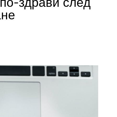
 по-здрави след
ане