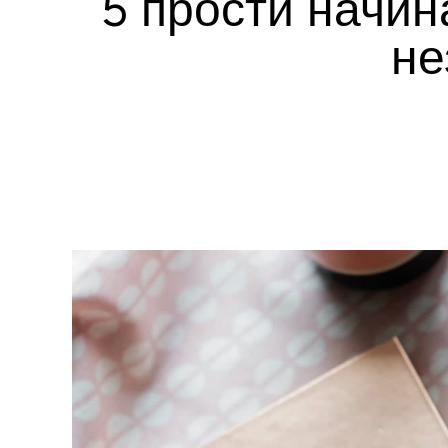
5 прости начин
не