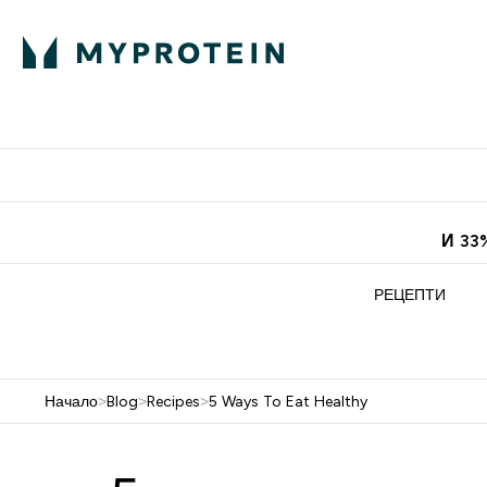
Протеини
Хранит
Enter Про
⌄
Безплатна до
И 33
РЕЦЕПТИ
Начало
>
Blog
>
Recipes
>
5 Ways To Eat Healthy