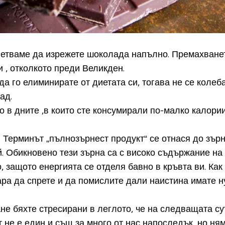
ъветваме да изрежете шоколада напълно. Премахване
 , отколкото преди Великден.
да го елиминирате от диетата си, тогава не се колеб
ад.
 в дните ,в които сте консумирали по-малко калории
и
Терминът „пълнозърнест продукт“ се отнася до зър
 Обикновено тези зърна са с високо съдържание на 
о, защото енергията се отделя бавно в кръвта ви.
Как 
кара да спрете и да помислите дали наистина имате 
не бяхте стресирани в леглото, че на следващата сут
т не е един и същ за много от нас напоследък, но н