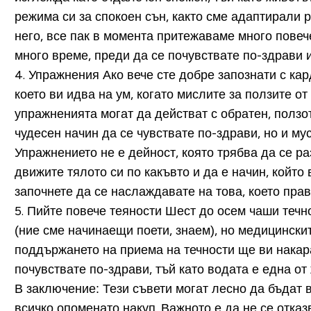
режима си за спокоен сън, както сме адаптирали 
него, все пак в момента притежаваме много повече
много време, преди да се почувствате по-здрави и
4. Упражнения
Ако вече сте добре запознати с кар
което ви идва на ум, когато мислите за ползите о
упражненията могат да действат с обратен, ползот
чудесен начин да се чувствате по-здрави, но и му
Упражнението не е дейност, която трябва да се ра
движите тялото си по какъвто и да е начин, който 
започнете да се наслаждавате на това, което прав
5. Пийте повече теяности
Шест до осем чаши течно
(ние сме начинаещи поети, знаем), но медицински
поддържането на приема на течности ще ви накара
почувствате по-здрави, тъй като водата е една о
В заключение:
Тези съвети могат лесно да бъдат 
всичко опоменато накуп. Важното е да не се отка