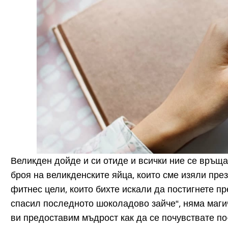
Великден дойде и си отиде и всички ние се връща
броя на великденските яйца, които сме изяли пре
фитнес цели, които бихте искали да постигнете пр
спасил последното шоколадово зайче“, няма магиче
ви предоставим мъдрост как да се почувствате по-