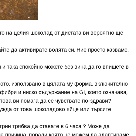
то на целия шоколад от диетата ви вероятно ще
айте да активирате волята си. Ние просто казваме,
 и така спокойно можете без вина да го впишете в
ното, използвано в цялата му форма, включително
фибри и ниско съдържание на GI, което означава,
това ви помага да се чувствате по-здрави?
нужда от това шоколадово яйце или търсите
рин трябва да ставате в 6 часа ?
Може да
яма причина, поради която не можем да адаптираме