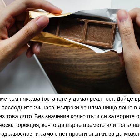
ме към някаква (останете у дома) реалност.
Дойде вр
з последните 24 часа. Въпреки че няма нищо лошо в с
ез това лято.
Без значение колко пъти си затворите оч
ска корекция, която да върне времето или погълнати
здравословни само с пет прости стъпки, за да может