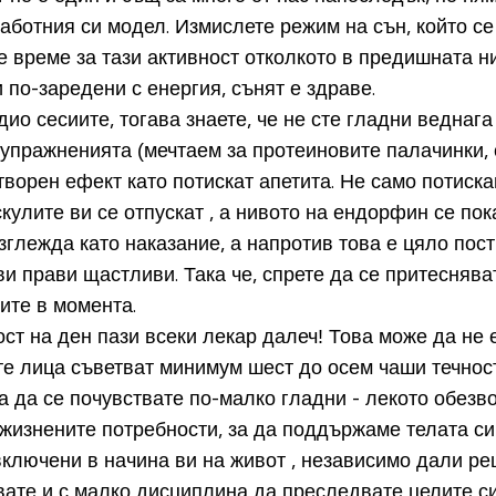
работния си модел. Измислете режим на сън, който с
 време за тази активност отколкото в предишната ни
 по-заредени с енергия, сънят е здраве.
дио сесиите, тогава знаете, че не сте гладни веднаг
т упражненията (мечтаем за протеиновите палачинки, 
ворен ефект като потискат апетита.
Не само потиска
скулите ви се отпускат , а нивото на ендорфин се по
зглежда като наказание, а напротив това е цяло пос
ви прави щастливи. Така че, спрете да се притеснява
ите в момента.
ст на ден пази всеки лекар далеч! Това може да не 
те лица съветват минимум шест до осем чаши течнос
 да се почувствате по-малко гладни - лекото обезво
т жизнените потребности, за да поддържаме телата с
включени в начина ви на живот , независимо дали р
звате и с малко дисциплина да преследвате целите си