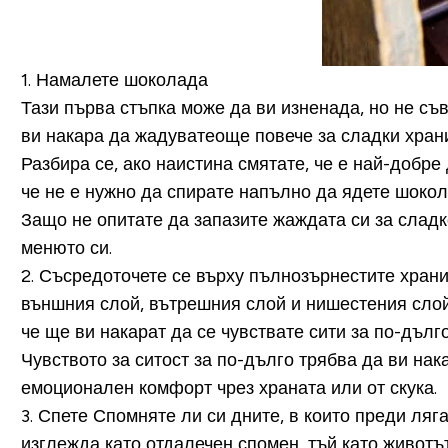
1. Намалете шоколада
Тази първа стъпка може да ви изненада, но не с
ви накара да жадуватеоще повече за сладки храни
Разбира се, ако наистина смятате, че е най-добре 
че не е нужно да спирате напълно да ядете шокол
Защо не опитате да запазите жаждата си за сладко
менюто си.
2. Съсредоточете се върху пълнозърнестите хран
външния слой, вътрешния слой и нишестения слой.
че ще ви накарат да се чувствате сити за по-дълг
Чувството за ситост за по-дълго трябва да ви на
емоционален комфорт чрез храната или от скука.
3. Спете
Спомняте ли си дните, в които преди ляга
изглежда като отдалечен спомен, тъй като животъ