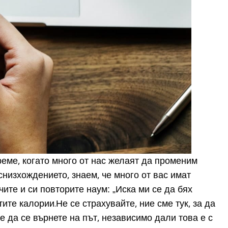
еме, когато много от нас желаят да променим
низхождението, знаем, че много от вас имат
ите и си повторите наум: „Иска ми се да бях
те калории.Не се страхувайте, ние сме тук, за да
е да се върнете на път, независимо дали това е с