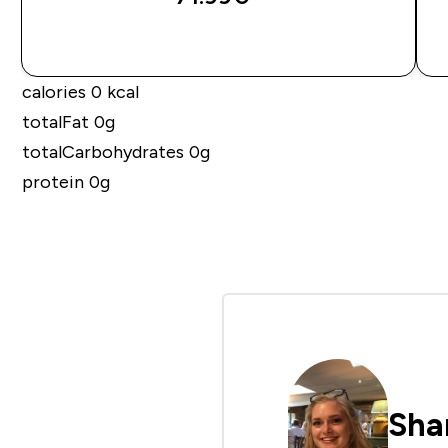
ДОБАВИ
calories 0 kcal
totalFat 0g
totalCarbohydrates 0g
protein 0g
Sha