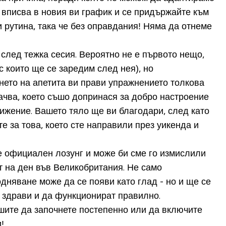
е вписва в новия ви график и се придържайте към
 рутина, така че без оправдания!
Няма да отнеме
а след тежка сесия. Вероятно не е първото нещо,
с които ще се заредим след нея), но
нето на апетита ви прави упражнението толкова
качва, което съшо допринася за добро настроение
тижение. Вашето тяло ще ви благодари, след като
те за това, което сте направили през уикенда и
е официален лозунг и може би сме го измислили
т на ден във Великобритания.
Не само
дняване може да се появи като глад - но и ще се
и здрави и да функционират правилно.
ешите да започнете постепенно или да включите
!